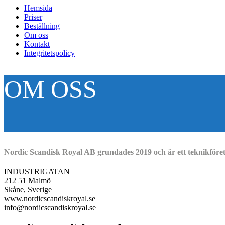
Hemsida
Priser
Beställning
Om oss
Kontakt
Integritetspolicy
OM OSS
Nordic Scandisk Royal AB grundades 2019 och är ett teknikföret
INDUSTRIGATAN
212 51 Malmö
Skåne, Sverige
www.nordicscandiskroyal.se
info@nordicscandiskroyal.se