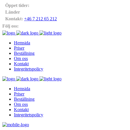
Öppet tider:
09:00 - 17:00
Länder
Sverige- Danmark
Kontakt:
+46 7 212 65 212
Följ oss:
Hemsida
Priser
Beställning
Om oss
Kontakt
Integritetspolicy
Hemsida
Priser
Beställning
Om oss
Kontakt
Integritetspolicy